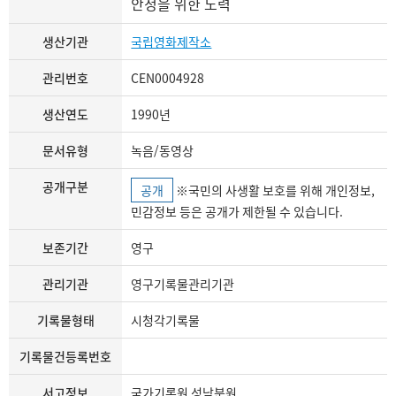
안정을 위한 노력
생산기관
국립영화제작소
관리번호
CEN0004928
생산연도
1990년
문서유형
녹음/동영상
공개구분
공개
※국민의 사생활 보호를 위해 개인정보,
민감정보 등은 공개가 제한될 수 있습니다.
보존기간
영구
관리기관
영구기록물관리기관
기록물형태
시청각기록물
기록물건등록번호
서고정보
국가기록원 성남분원