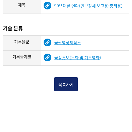
제목
90년대를 연다(안보정세 보고용-총리용)
기술 분류
기록물군
국립영상제작소
기록물계열
국정홍보(문화 및 기록영화)
목록가기