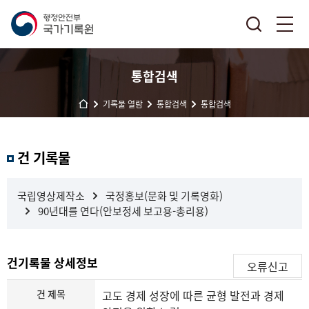
통합검색
기록물 열람
통합검색
통합검색
결
건 기록물
과
내
검
국립영상제작소
국정홍보(문화 및 기록영화)
색
90년대를 연다(안보정세 보고용-총리용)
건기록물 상세정보
오류신고
건 제목
고도 경제 성장에 따른 균형 발전과 경제