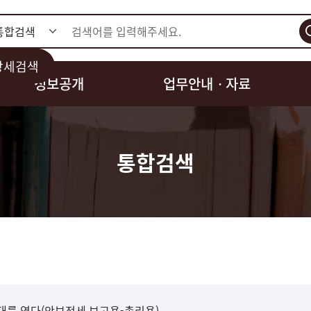
검색
상세검색
정보공개
업무안내ㆍ자료
통합검색
대를 연다(안보정세 보고용-총리용)