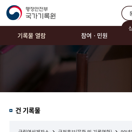
통합
기록물 열람
참여ㆍ민원
결과내
건 기록물
검색
국립영상제작소
국정홍보(문화 및 기록영화)
90년