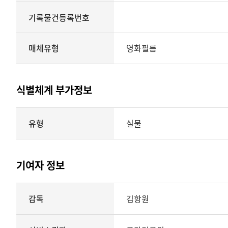
기록물건등록번호
매체유형
영화필름
식별체계 부가정보
식별체계
유형
실물
부가정보의
유형
실물
표현형태
기여자 정보
시각
정보를
식별체계
감독
김항원
제공
기여자
정보를
제공하는