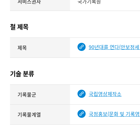
서비스권자
국가기록원
테이블
정보에
따라
철 제목
기여자
타입과
해당
이름이
90년대를 연다(안보정세
제목
기록물
제공됨
건의
<
철
제목를
기술 분류
보여주는
표
기술
국립영상제작소
기록물군
분류
관련
정보를
국정홍보(문화 및 기록영
기록물계열
보여주는
표