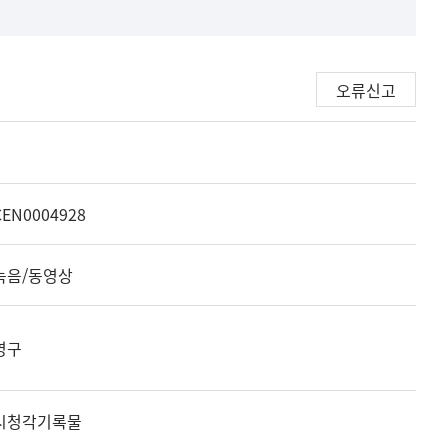
오류신고
CEN0004928
녹음/동영상
영구
시청각기록물