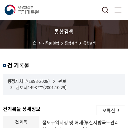
통합검색
기록물 열람
통합검색
통합검색
결
건 기록물
과
내
검
행정자치부(1998-2008)
관보
색
관보제14937호(2001.10.29)
건기록물 상세정보
오류신고
건 제목
접도구역지정 및 해제(부산지방국토관리