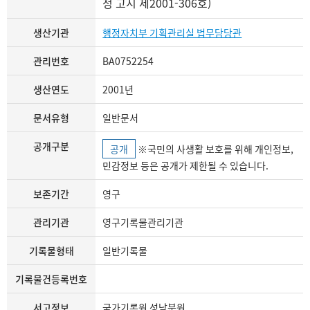
청 고시 제2001-306호)
생산기관
행정자치부 기획관리실 법무담당관
관리번호
BA0752254
생산연도
2001년
문서유형
일반문서
공개구분
공개
※국민의 사생활 보호를 위해 개인정보,
민감정보 등은 공개가 제한될 수 있습니다.
보존기간
영구
관리기관
영구기록물관리기관
기록물형태
일반기록물
기록물건등록번호
서고정보
국가기록원 성남분원