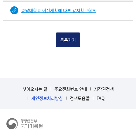
물
충남대학교 이전계획에 따른 용지확보협조
건
목
록
-
건-
목록가기
열
번
호,
건
제
목
을
찾아오시는 길
주요전화번호 안내
저작권정책
보
개인정보처리방침
검색도움말
FAQ
여
주
는
표
입
니