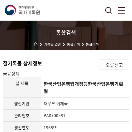
통합검색
기록물 열람
통합검색
통합검색
철기록물 상세정보
오류신고
금융정책
철 제목
한국산업은행법개정등한국산업은행기획
철
생산기관
재무부 이재국
관리번호
BA0700581
생산연도
1968년