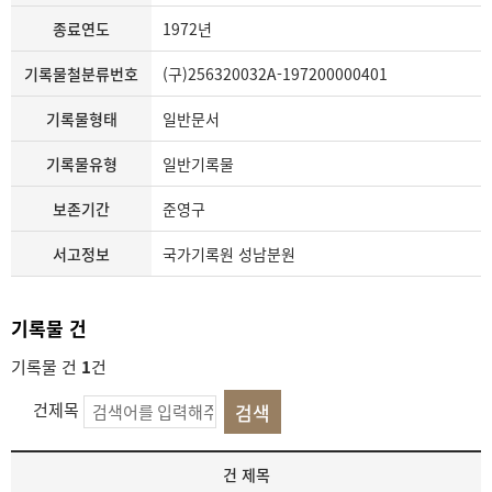
종료연도
1972년
기록물철분류번호
(구)256320032A-197200000401
기록물형태
일반문서
기록물유형
일반기록물
보존기간
준영구
서고정보
국가기록원 성남분원
기록물 건
기록물 건
1
건
건제목
기
건 제목
록