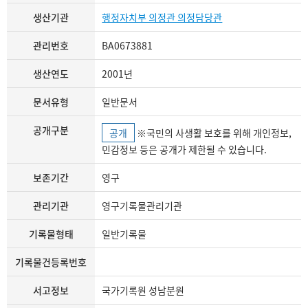
생산기관
행정자치부 의정관 의정담당관
관리번호
BA0673881
생산연도
2001년
문서유형
일반문서
공개구분
공개
※국민의 사생활 보호를 위해 개인정보,
민감정보 등은 공개가 제한될 수 있습니다.
보존기간
영구
관리기관
영구기록물관리기관
기록물형태
일반기록물
기록물건등록번호
서고정보
국가기록원 성남분원