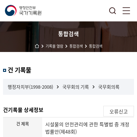
통합검색
기록물 열람
통합검색
통합검색
결
건 기록물
과
내
검
행정자치부(1998-2008)
국무회의 기록
국무회의록
색
건기록물 상세정보
오류신고
건 제목
시설물의 안전관리에 관한 특별법 중 개정
법률안(제48회)