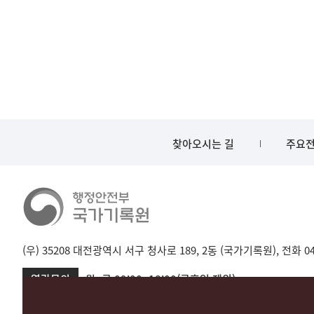
찾아오시는 길
주요전
(우) 35208 대전광역시 서구 청사로 189, 2동 (국가기록원), 전화 042-
열람문의
월~금 09:00~18:00(공휴일 제외)
서울 02-720-2721
성남 031-750-2001,2005
대전 042-481-173