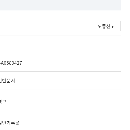
오류신고
BA0589427
일반문서
영구
일반기록물