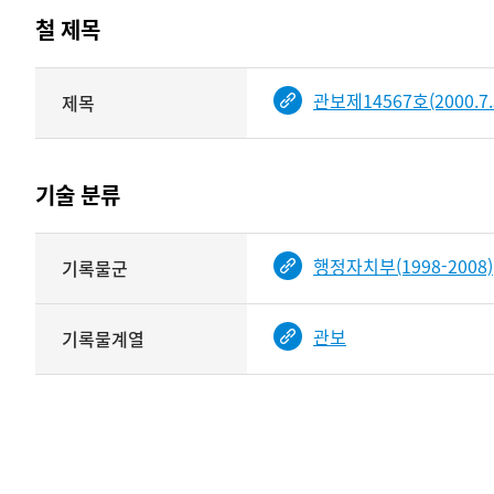
테이블
철 제목
정보에
따라
해당
관보제14567호(2000.7.
제목
기여자
기록물
타입과
건의
이름이
철
제공됨
제목를
기술 분류
<
보여주는
표
기술
행정자치부(1998-2008)
기록물군
분류
관련
정보를
관보
기록물계열
보여주는
표