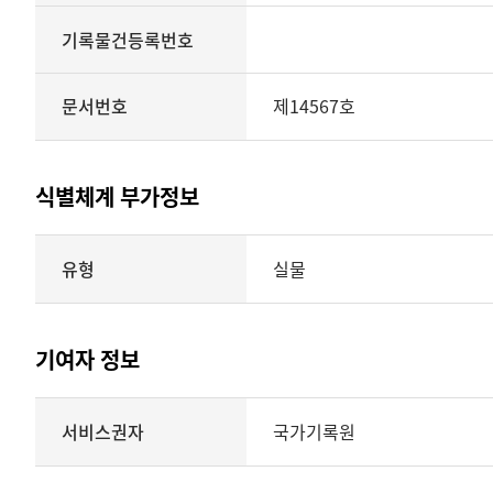
기록물건등록번호
문서번호
제14567호
식별체계 부가정보
식별체계
유형
실물
부가정보의
유형
실물
표현형태
기여자 정보
시각
정보를
식별체계
서비스권자
국가기록원
제공
기여자
정보를
제공하는