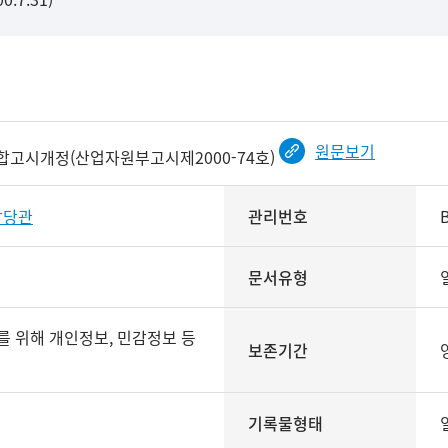
원문보기
시개정(산업자원부고시제2000-74호)
담당관
관리번호
문서유형
보존기간
기록물형태