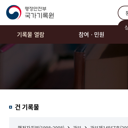
통합
기록물 열람
참여ㆍ민원
결과내
건 기록물
검색
행정자치부(1998-2008)
관보
관보제14567호(2000