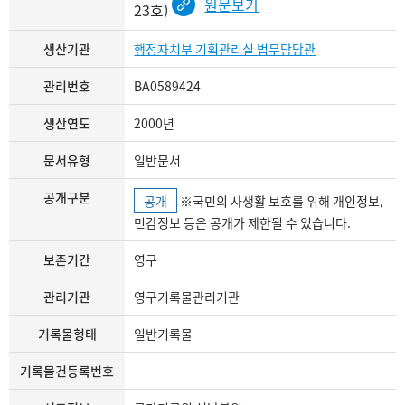
원문보기
23호)
생산기관
행정자치부 기획관리실 법무담당관
관리번호
BA0589424
생산연도
2000년
문서유형
일반문서
공개구분
공개
※국민의 사생활 보호를 위해 개인정보,
민감정보 등은 공개가 제한될 수 있습니다.
보존기간
영구
관리기관
영구기록물관리기관
기록물형태
일반기록물
기록물건등록번호