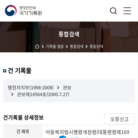
통합검색
기록물 열람
통합검색
통합검색
결
건 기록물
과
내
검
행정자치부(1998-2008)
관보
색
관보제14564호(2000.7.27)
건기록물 상세정보
오류신고
건 제목
아동복지법시행령개정령(대통령령제169