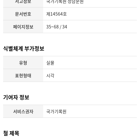
서고정보
국가기록원 성남분원
문서번호
제14564호
페이지정보
35~68 / 34
식별체계 부가정보
유형
실물
표현형태
시각
기여자 정보
서비스권자
국가기록원
철 제목