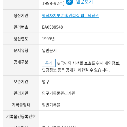
원문보기
1999-92호)
생산기관
행정자치부 기획관리실 법무담당관
관리번호
BA0588548
생산연도
1999년
문서유형
일반문서
공개구분
공개
※국민의 사생활 보호를 위해 개인정보,
민감정보 등은 공개가 제한될 수 있습니다.
보존기간
영구
관리기관
영구기록물관리기관
기록물형태
일반기록물
기록물건등록번호