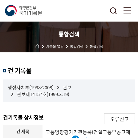
통합검색
기록물 열람
통합검색
통합검색
결
건 기록물
과
내
검
행정자치부(1998-2008)
관보
색
관보제14157호(1999.3.19)
건기록물 상세정보
오류신고
건 제목
교통영향평가기관등록(건설교통부공고제