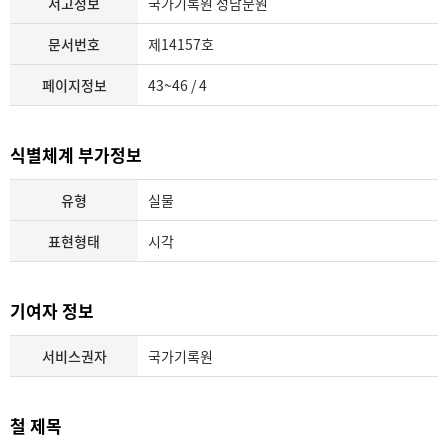
서고정보
국가기록원 성남분원
문서번호
제14157호
페이지정보
43~46 / 4
식별체계 부가정보
유형
실물
표현형태
시각
기여자 정보
서비스권자
국가기록원
철 제목