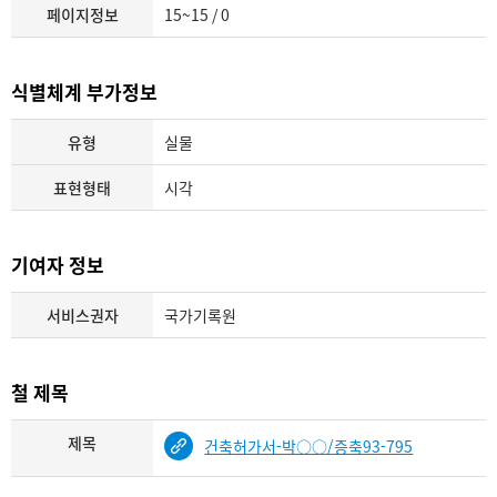
페이지정보
15~15 / 0
식별체계 부가정보
유형
실물
표현형태
시각
기여자 정보
서비스권자
국가기록원
철 제목
제목
건축허가서-박○○/증축93-795