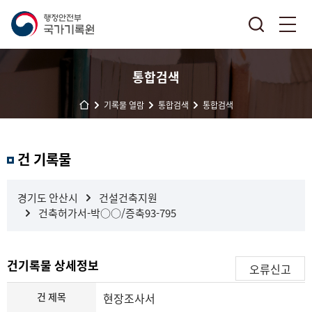
통합검색
기록물 열람
통합검색
통합검색
결
건 기록물
과
내
검
경기도 안산시
건설건축지원
색
건축허가서-박○○/증축93-795
건기록물 상세정보
오류신고
건 제목
현장조사서