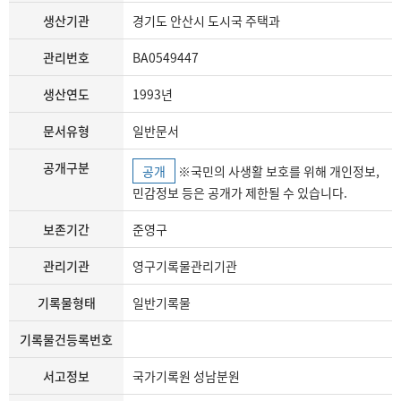
생산기관
경기도 안산시 도시국 주택과
관리번호
BA0549447
생산연도
1993년
문서유형
일반문서
공개구분
공개
※국민의 사생활 보호를 위해 개인정보,
민감정보 등은 공개가 제한될 수 있습니다.
보존기간
준영구
관리기관
영구기록물관리기관
기록물형태
일반기록물
기록물건등록번호
서고정보
국가기록원 성남분원