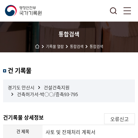
통합검색
기록물 열람
통합검색
통합검색
결
건 기록물
과
내
검
경기도 안산시
건설건축지원
색
건축허가서-박○○/증축93-795
건기록물 상세정보
오류신고
건 제목
사토 및 잔재처리 계획서