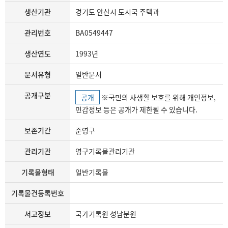
생산기관
경기도 안산시 도시국 주택과
관리번호
BA0549447
생산연도
1993년
문서유형
일반문서
공개구분
공개
※국민의 사생활 보호를 위해 개인정보,
민감정보 등은 공개가 제한될 수 있습니다.
보존기간
준영구
관리기관
영구기록물관리기관
기록물형태
일반기록물
기록물건등록번호
서고정보
국가기록원 성남분원