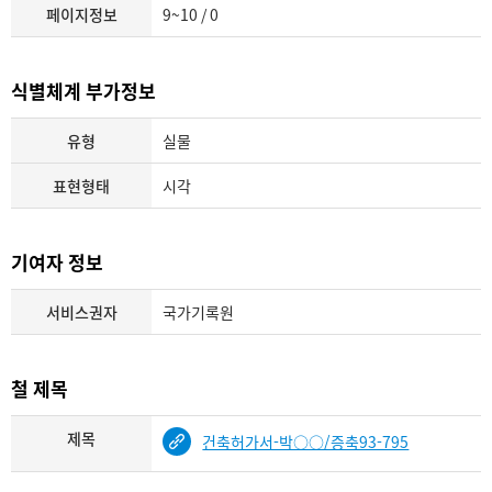
페이지정보
9~10 / 0
식별체계 부가정보
유형
실물
표현형태
시각
기여자 정보
서비스권자
국가기록원
철 제목
제목
건축허가서-박○○/증축93-795