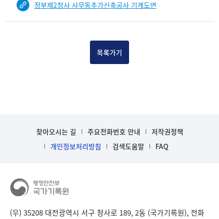
정부제2청사 사무동추가신축공사 기계도면
건
목
록
-
건-
목록가기
열
번
호,
건
제
목
을
찾아오시는 길
주요전화번호 안내
저작권정책
보
개인정보처리방침
검색도움말
FAQ
여
주
는
표
입
니
다.
(우) 35208 대전광역시 서구 청사로 189, 2동 (국가기록원), 전화