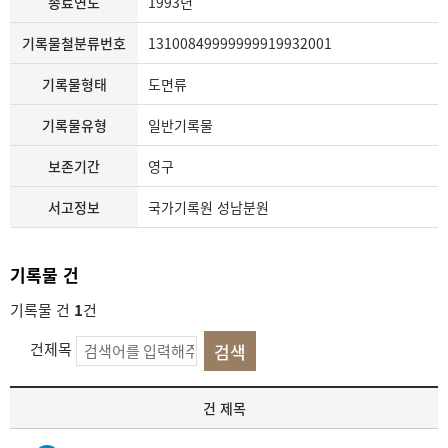
종료연도
1993년
기록물철분류번호
13100849999999919932001
기록물형태
도면류
기록물유형
일반기록물
보존기간
영구
서고정보
국가기록원 성남분원
기록물 건
기록물 건
1
건
건제목
기
건 제목
록
물