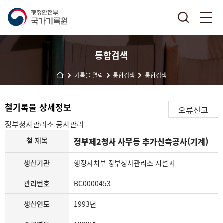
통합검색
기록물 열람
통합검색
통합검색
철기록물 상세정보
오류신고
정부청사관리소
공사관리
철 제목
정부제2청사 사무동 추가신축공사(기계)
생산기관
행정자치부 정부청사관리소 시설과
관리번호
BC0000453
생산연도
1993년