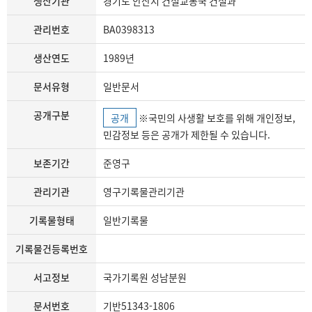
생산기관
경기도 안산시 건설교통국 건설과
관리번호
BA0398313
생산연도
1989년
문서유형
일반문서
공개구분
공개
※국민의 사생활 보호를 위해 개인정보,
민감정보 등은 공개가 제한될 수 있습니다.
보존기간
준영구
관리기관
영구기록물관리기관
기록물형태
일반기록물
기록물건등록번호
서고정보
국가기록원 성남분원
문서번호
기반51343-1806