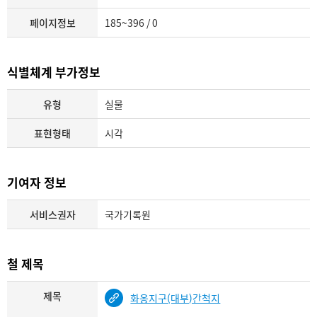
페이지정보
185~396 / 0
식별체계 부가정보
유형
실물
표현형태
시각
기여자 정보
서비스권자
국가기록원
철 제목
제목
화옹지구(대부)간척지