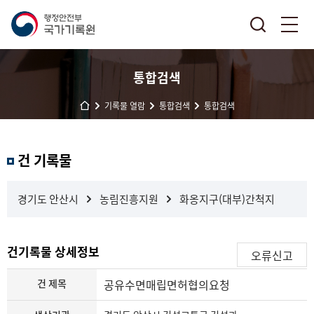
통합검색
기록물 열람
통합검색
통합검색
결
건 기록물
과
내
검
경기도 안산시
농림진흥지원
화옹지구(대부)간척지
색
건기록물 상세정보
오류신고
건 제목
공유수면매립면허협의요청