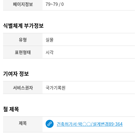
페이지정보
79~79 / 0
식별체계 부가정보
유형
실물
표현형태
시각
기여자 정보
서비스권자
국가기록원
철 제목
제목
건축허가서-박○○/설계변경89-364