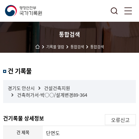
통합검색
기록물 열람
통합검색
통합검색
결
건 기록물
과
내
검
경기도 안산시
건설건축지원
색
건축허가서-박○○/설계변경89-364
건기록물 상세정보
오류신고
건 제목
단면도