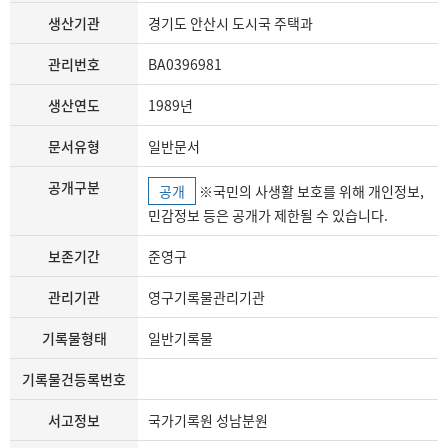
생산기관
경기도 안산시 도시국 주택과
관리번호
BA0396981
생산연도
1989년
문서유형
일반문서
공개구분
공개
※국민의 사생활 보호를 위해 개인정보,
민감정보 등은 공개가 제한될 수 있습니다.
보존기간
준영구
관리기관
영구기록물관리기관
기록물형태
일반기록물
기록물건등록번호
서고정보
국가기록원 성남분원