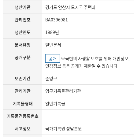
생산기관
경기도 안산시 도시국 주택과
관리번호
BA0396981
생산연도
1989년
문서유형
일반문서
공개구분
공개
※국민의 사생활 보호를 위해 개인정보,
민감정보 등은 공개가 제한될 수 있습니다.
보존기간
준영구
관리기관
영구기록물관리기관
기록물형태
일반기록물
기록물건등록번호
서고정보
국가기록원 성남분원