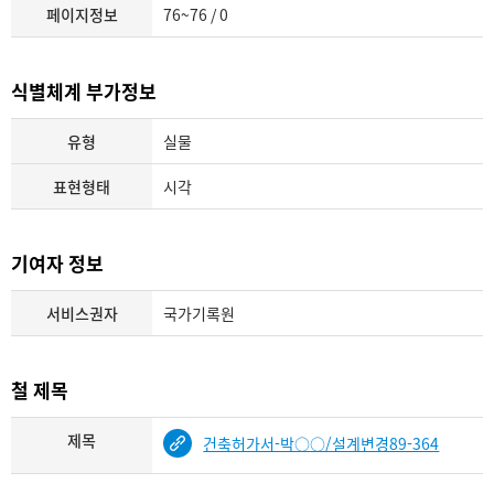
페이지정보
76~76 / 0
식별체계 부가정보
유형
실물
표현형태
시각
기여자 정보
서비스권자
국가기록원
철 제목
제목
건축허가서-박○○/설계변경89-364