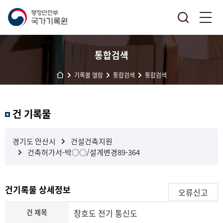
통합검색
기록물 열람
통합검색
통합검색
결
건 기록물
과
내
검
경기도 안산시
건설건축지원
색
건축허가서-박○○/설계변경89-364
건기록물 상세정보
오류신고
건 제목
창호도 전기 통신도