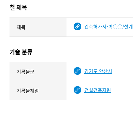
테이블
철 제목
정보에
따라
해당
건축허가서-박○○/설계변
제목
기여자
기록물
타입과
건의
이름이
철
제공됨
제목를
기술 분류
<
보여주는
표
기술
경기도 안산시
기록물군
분류
관련
정보를
건설건축지원
기록물계열
보여주는
표