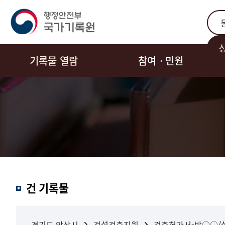
통합
기록물 열람
참여ㆍ민원
결과내
건 기록물
검색
경기도 안산시
건설건축지원
건축허가서-박○○/설