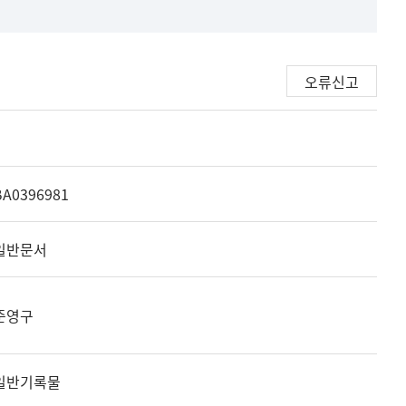
오류신고
BA0396981
일반문서
준영구
일반기록물