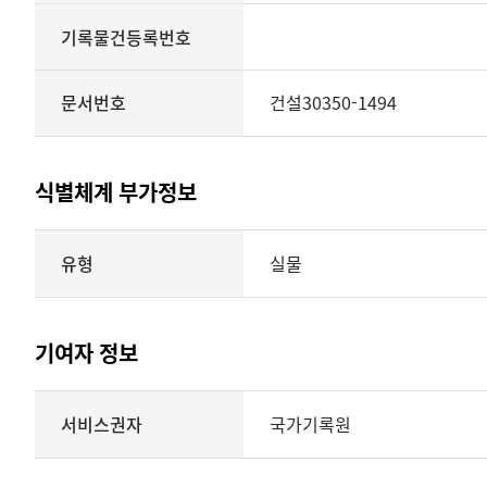
기록물건등록번호
문서번호
건설30350-1494
식별체계 부가정보
식별체계
유형
실물
부가정보의
유형
실물
표현형태
기여자 정보
시각
정보를
식별체계
서비스권자
국가기록원
제공
기여자
정보를
제공하는