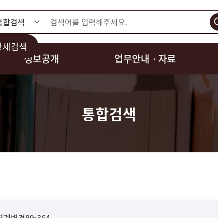
검색
상세검색
정보공개
업무안내ㆍ자료
통합검색
계변경89-364