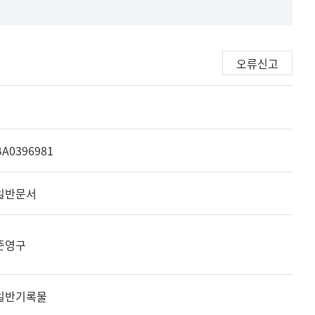
오류신고
BA0396981
일반문서
준영구
일반기록물