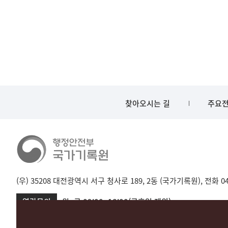
찾아오시는 길
주요전
(우) 35208 대전광역시 서구 청사로 189, 2동 (국가기록원), 전화 042-
열람문의
월~금 09:00~18:00(공휴일 제외)
서울 02-720-2721
성남 031-750-2001,2005
대전 042-481-173