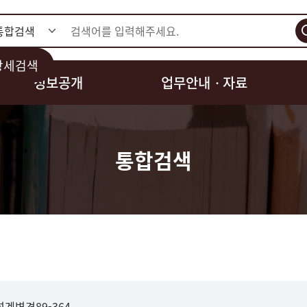
검색
상세검색
정보공개
업무안내ㆍ자료
통합검색
계변경89-364