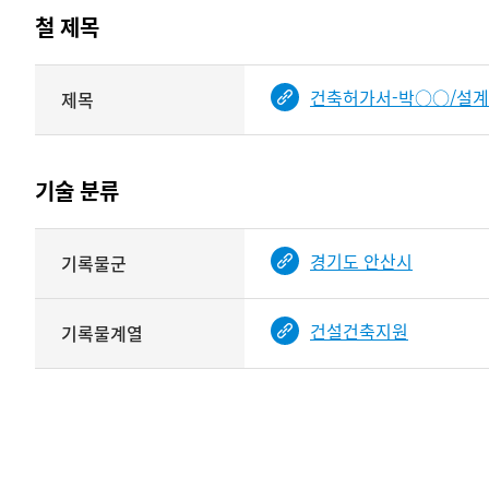
테이블
철 제목
정보에
따라
해당
건축허가서-박○○/설계변
제목
기여자
기록물
타입과
건의
이름이
철
제공됨
제목를
기술 분류
<
보여주는
표
기술
경기도 안산시
기록물군
분류
관련
정보를
건설건축지원
기록물계열
보여주는
표