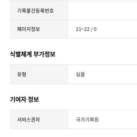
기록물건등록번호
페이지정보
21~22 / 0
식별체계 부가정보
식별체계
유형
실물
부가정보의
유형
실물
표현형태
기여자 정보
시각
정보를
식별체계
서비스권자
국가기록원
제공
기여자
정보를
제공하는