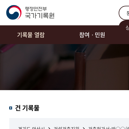
통합
기록물 열람
참여ㆍ민원
결과내
건 기록물
검색
경기도 안산시
건설건축지원
건축허가서-박○○/설