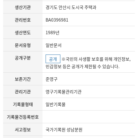
생산기관
경기도 안산시 도시국 주택과
관리번호
BA0396981
생산연도
1989년
문서유형
일반문서
공개구분
공개
※국민의 사생활 보호를 위해 개인정보,
민감정보 등은 공개가 제한될 수 있습니다.
보존기간
준영구
관리기관
영구기록물관리기관
기록물형태
일반기록물
기록물건등록번호
서고정보
국가기록원 성남분원