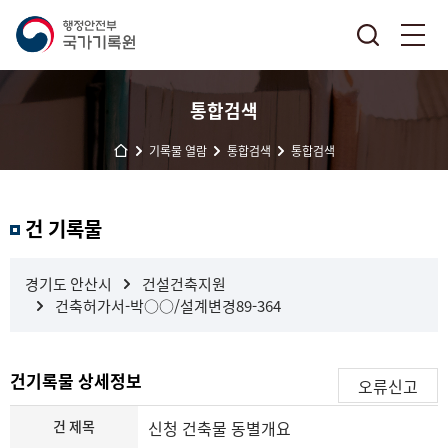
통합검색
기록물 열람
통합검색
통합검색
결
건 기록물
과
내
검
경기도 안산시
건설건축지원
색
건축허가서-박○○/설계변경89-364
건기록물 상세정보
오류신고
건 제목
신청 건축물 동별개요