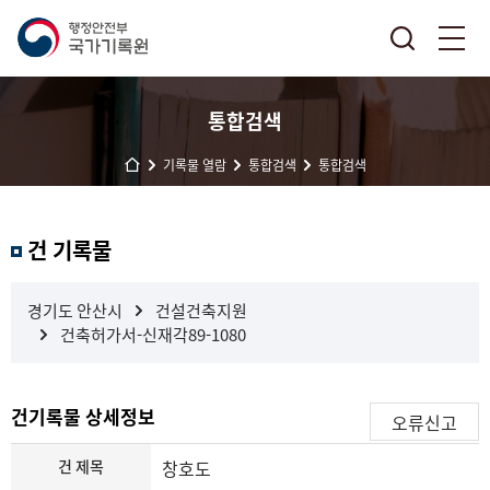
통합검색
기록물 열람
통합검색
통합검색
결
건 기록물
과
내
검
경기도 안산시
건설건축지원
색
건축허가서-신재각89-1080
건기록물 상세정보
오류신고
건 제목
창호도