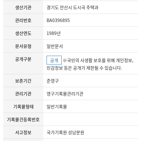
생산기관
경기도 안산시 도시국 주택과
관리번호
BA0396895
생산연도
1989년
문서유형
일반문서
공개구분
공개
※국민의 사생활 보호를 위해 개인정보,
민감정보 등은 공개가 제한될 수 있습니다.
보존기간
준영구
관리기관
영구기록물관리기관
기록물형태
일반기록물
기록물건등록번호
서고정보
국가기록원 성남분원