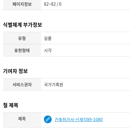
페이지정보
82~82 / 0
식별체계 부가정보
유형
실물
표현형태
시각
기여자 정보
서비스권자
국가기록원
철 제목
제목
건축허가서-신재각89-1080