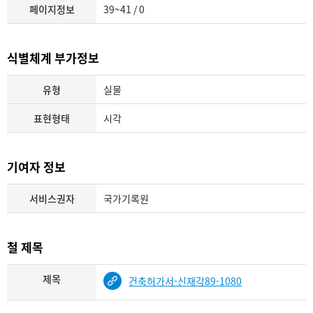
페이지정보
39~41 / 0
식별체계 부가정보
유형
실물
표현형태
시각
기여자 정보
서비스권자
국가기록원
철 제목
제목
건축허가서-신재각89-1080