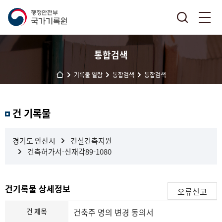
통합검색
기록물 열람
통합검색
통합검색
결
건 기록물
과
내
검
경기도 안산시
건설건축지원
색
건축허가서-신재각89-1080
건기록물 상세정보
오류신고
건 제목
건축주 명의 변경 동의서