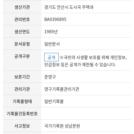
생산기관
경기도 안산시 도시국 주택과
관리번호
BA0396895
생산연도
1989년
문서유형
일반문서
공개구분
공개
※국민의 사생활 보호를 위해 개인정보,
민감정보 등은 공개가 제한될 수 있습니다.
보존기간
준영구
관리기관
영구기록물관리기관
기록물형태
일반기록물
기록물건등록번호
서고정보
국가기록원 성남분원