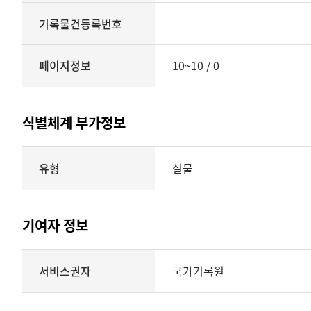
기록물건등록번호
페이지정보
10~10 / 0
식별체계 부가정보
식별체계
유형
실물
부가정보의
유형
실물
표현형태
기여자 정보
시각
정보를
식별체계
서비스권자
국가기록원
제공
기여자
정보를
제공하는