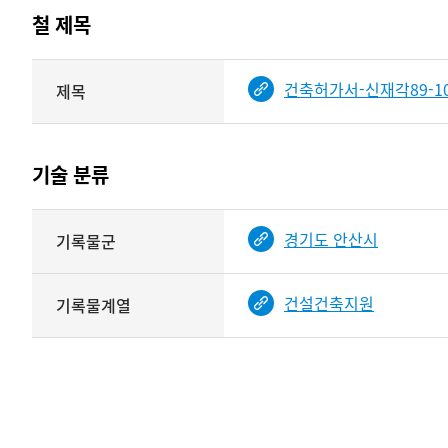
테이블
철 제목
정보에
따라
해당
건축허가서-신재각89-10
제목
기여자
기록물
타입과
건의
이름이
철
제공됨
제목를
기술 분류
<
보여주는
표
기술
경기도 안산시
기록물군
분류
관련
정보를
건설건축지원
기록물계열
보여주는
표