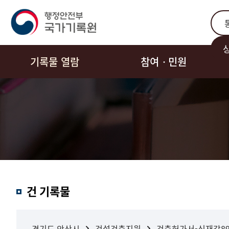
통합
기록물 열람
참여ㆍ민원
결과내
건 기록물
검색
경기도 안산시
건설건축지원
건축허가서-신재각89-