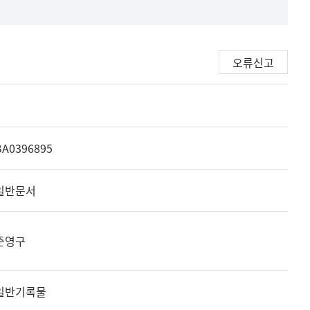
오류신고
BA0396895
일반문서
준영구
일반기록물