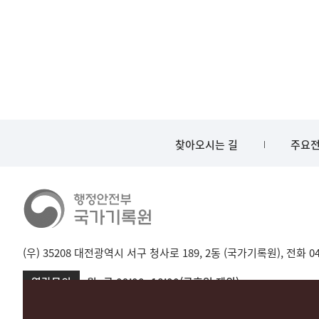
찾아오시는 길
주요전
(우) 35208 대전광역시 서구 청사로 189, 2동 (국가기록원), 전화 042-
열람문의
월~금 09:00~18:00(공휴일 제외)
서울 02-720-2721
성남 031-750-2001,2005
대전 042-481-173