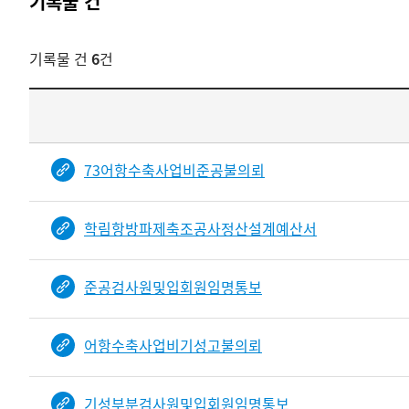
기록물 건
기록물 건
6
건
기록물
건
목록
-
73어항수축사업비준공불의뢰
건-
열번호,
학림항방파제축조공사정산설계예산서
건
제목을
보여주는
준공검사원및입회원임명통보
표입니다.
bindDetail
부분공개도이제보임
어항수축사업비기성고불의뢰
기성부분검사원및입회원임명통보