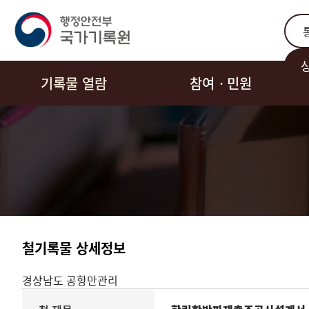
통합
기록물 열람
참여ㆍ민원
철기록물 상세정보
경상남도
공항만관리
기록물