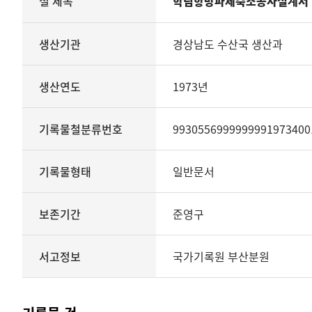
철 제목
학림항방파제축조공사설계서
철의
생산기관
관리번호
생산기관
경상남도 수산국 생산과
생산년도
종료년도
생산연도
1973년
기록물철분류번호
기록물형태
기록물유형
기록물철분류번호
9930556999999991973400
보존기간
서고정보를
기록물형태
일반문서
보여
주는
표
보존기간
준영구
기록물
철
-
서고정보
국가기록원 부산분원
학림항방파제축조공사설계서