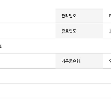
관리번호
종료연도
1
기록물유형