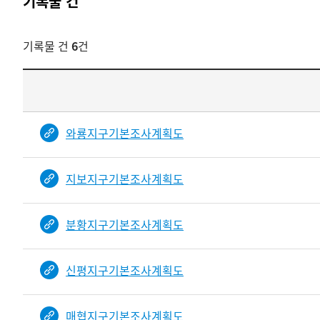
기록물 건
기록물 건
6
건
기록물
건
목록
-
와룡지구기본조사계획도
건-
열번호,
지보지구기본조사계획도
건
제목을
보여주는
분황지구기본조사계획도
표입니다.
bindDetail
부분공개도이제보임
신평지구기본조사계획도
매협지구기본조사계획도