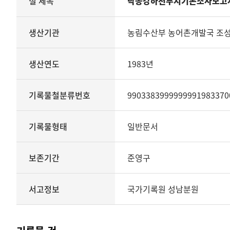
철 제목
낙동강하천부지기본조사보고
철의
생산기관
관리번호
생산기관
농림수산부 농어촌개발국 조
생산년도
종료년도
생산연도
1983년
기록물철분류번호
기록물형태
기록물유형
기록물철분류번호
9903383999999991983370
보존기간
서고정보를
기록물형태
일반문서
보여
주는
표
보존기간
준영구
기록물
철
-
서고정보
국가기록원 성남분원
낙동강하천부지기본조사보고서