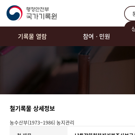
통합
기록물 열람
참여ㆍ민원
철기록물 상세정보
농수산부(1973~1986)
농지관리
기록물