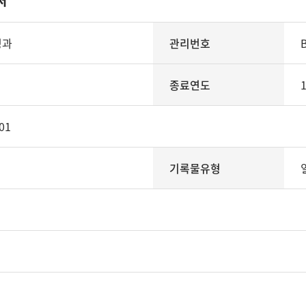
서
성과
관리번호
종료연도
01
기록물유형