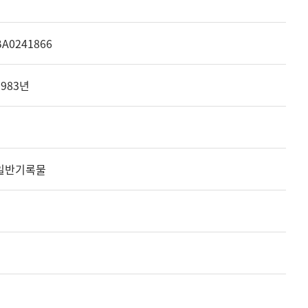
BA0241866
1983년
일반기록물