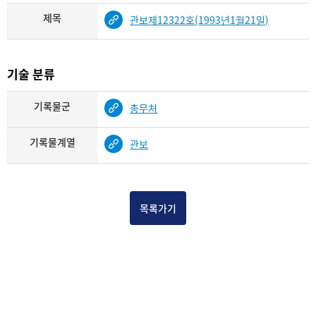
제목
관보제12322호(1993년1월21일)
기술 분류
기록물군
총무처
기록물계열
관보
목록가기