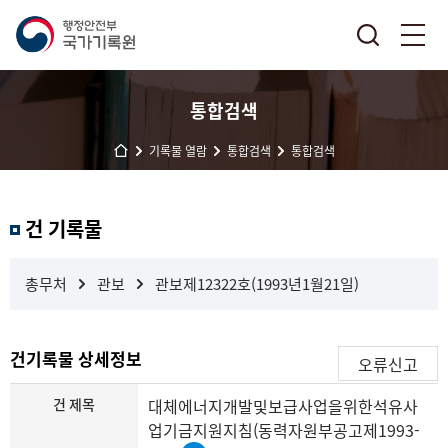
통합검색
기록물 열람
통합검색
통합검색
결
건 기록물
과
내
검
총무처
관보
관보제12322호(1993년1월21일)
색
건기록물 상세정보
오류신고
건 제목
대체에너지개발및보급사업을위한석유사
업기금지원지침(동력자원부공고제1993-