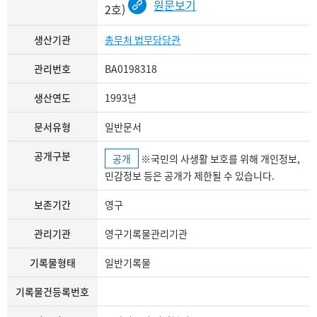
원문보기
2호)
생산기관
총무처 법무담당관
관리번호
BA0198318
생산연도
1993년
문서유형
일반문서
공개구분
공개
※국민의 사생활 보호를 위해 개인정보,
민감정보 등은 공개가 제한될 수 있습니다.
보존기간
영구
관리기관
영구기록물관리기관
기록물형태
일반기록물
기록물건등록번호