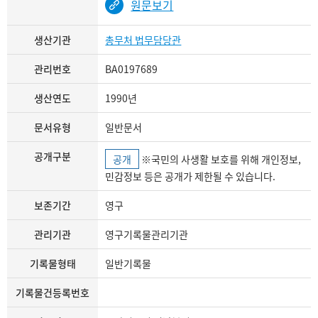
원문보기
생산기관
총무처 법무담당관
관리번호
BA0197689
생산연도
1990년
문서유형
일반문서
공개구분
공개
※국민의 사생활 보호를 위해 개인정보,
민감정보 등은 공개가 제한될 수 있습니다.
보존기간
영구
관리기관
영구기록물관리기관
기록물형태
일반기록물
기록물건등록번호