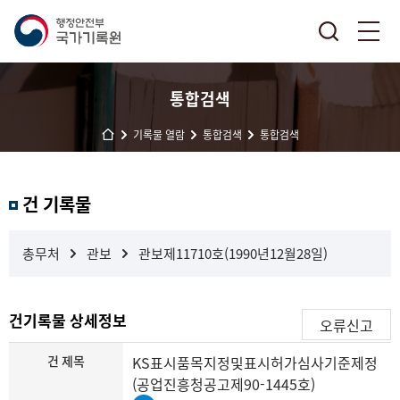
통합검색
기록물 열람
통합검색
통합검색
결
건 기록물
과
내
검
총무처
관보
관보제11710호(1990년12월28일)
색
건기록물 상세정보
오류신고
건 제목
KS표시품목지정및표시허가심사기준제정
(공업진흥청공고제90-1445호)