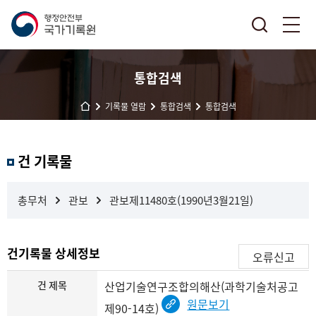
통합검색
기록물 열람
통합검색
통합검색
결
건 기록물
과
내
검
총무처
관보
관보제11480호(1990년3월21일)
색
건기록물 상세정보
오류신고
건 제목
산업기술연구조합의해산(과학기술처공고
원문보기
제90-14호)