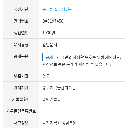
생산기관
총무처 법무담당관
관리번호
BA0197458
생산연도
1990년
문서유형
일반문서
공개구분
공개
※국민의 사생활 보호를 위해 개인정보,
민감정보 등은 공개가 제한될 수 있습니다.
보존기간
영구
관리기관
영구기록물관리기관
기록물형태
일반기록물
기록물건등록번호
서고정보
국가기록원 성남분원