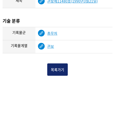
제목
관보제11480호(1990년3월21일)
기술 분류
기록물군
총무처
기록물계열
관보
목록가기