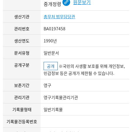
원문보기
중개정령
생산기관
총무처 법무담당관
관리번호
BA0197458
생산연도
1990년
문서유형
일반문서
공개구분
공개
※국민의 사생활 보호를 위해 개인정보,
민감정보 등은 공개가 제한될 수 있습니다.
보존기간
영구
관리기관
영구기록물관리기관
기록물형태
일반기록물
기록물건등록번호