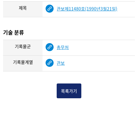
제목
관보제11480호(1990년3월21일)
기술 분류
기록물군
총무처
기록물계열
관보
목록가기