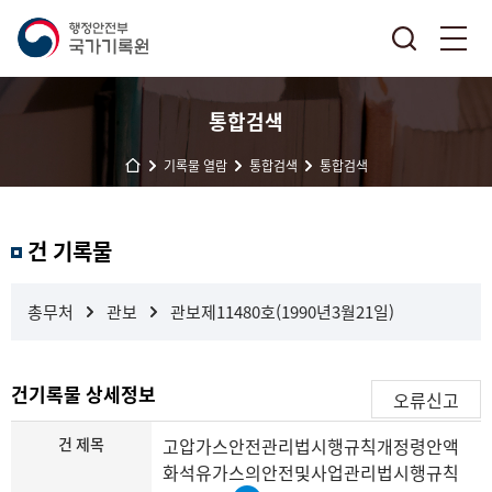
통합검색
기록물 열람
통합검색
통합검색
결
건 기록물
과
내
검
총무처
관보
관보제11480호(1990년3월21일)
색
건기록물 상세정보
오류신고
건 제목
고압가스안전관리법시행규칙개정령안액
화석유가스의안전및사업관리법시행규칙