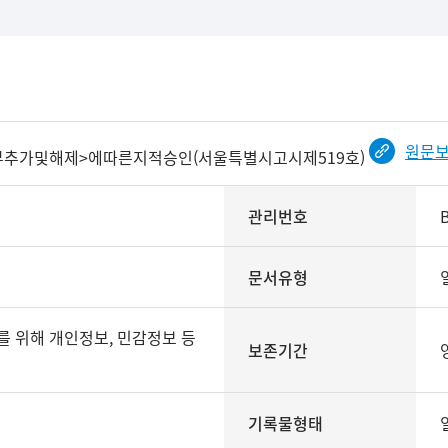
원문
추가및해제>에따른지적승인(서울특별시고시제519호)
관리번호
문서유형
보존기간
기록물형태