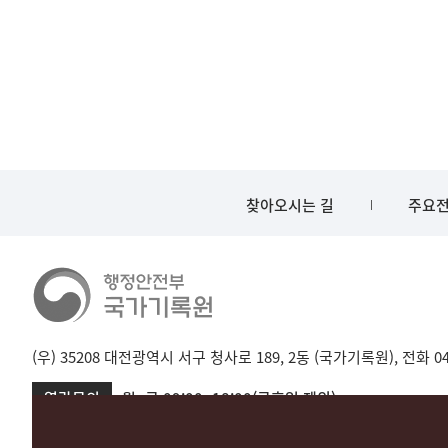
찾아오시는 길
주요전
(우) 35208 대전광역시 서구 청사로 189, 2동 (국가기록원), 전화 042-
열람문의
월~금 09:00~18:00(공휴일 제외)
서울 02-720-2721
성남 031-750-2001,2005
대전 042-481-173