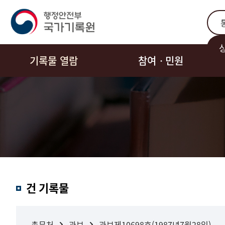
통합
기록물 열람
참여ㆍ민원
결과내
건 기록물
검색
총무처
관보
관보제10698호(1987년7월28일)