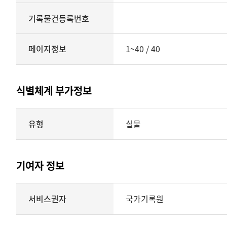
기록물건등록번호
페이지정보
1~40 / 40
식별체계 부가정보
식별체계
유형
실물
부가정보의
유형
실물
표현형태
기여자 정보
시각
정보를
식별체계
서비스권자
국가기록원
제공
기여자
정보를
제공하는