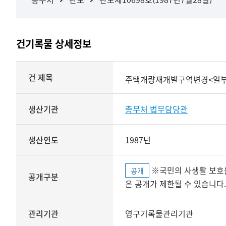
건기록물 상세정보
상세정보
건 제목
주택개량재개발구역변경<일부
생산기관
총무처 법무담당관
생산연도
1987년
※국민의 사생활 보호를 위해 개인정보, 민감정보 등
공개
공개구분
은 공개가 제한될 수 있습니다.
관리기관
영구기록물관리기관