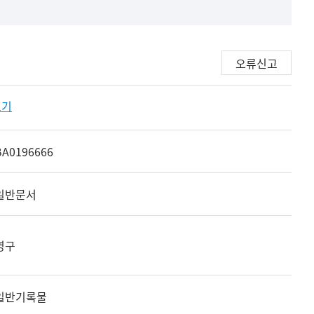
오류신고
보기
BA0196666
일반문서
영구
일반기록물