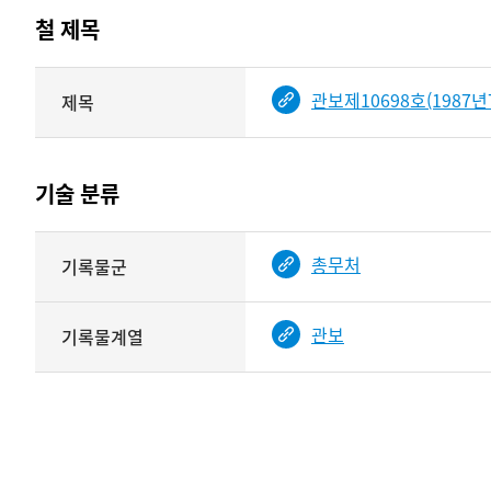
테이블
철 제목
정보에
따라
해당
관보제10698호(1987년
제목
기여자
기록물
타입과
건의
이름이
철
제공됨
제목를
기술 분류
<
보여주는
표
기술
총무처
기록물군
분류
관련
정보를
관보
기록물계열
보여주는
표