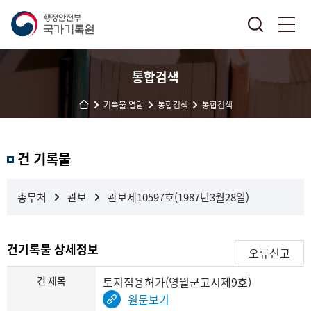
통합검색
기록물 열람
통합검색
통합검색
결
건 기록물
과
내
검
총무처
관보
관보제10597호(1987년3월28일)
색
건기록물 상세정보
오류신고
건 제목
토지점용허가(영월군고시제9호)
원문보기