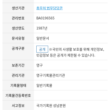
생산기관
총무처 법무담당관
관리번호
BA0196565
생산연도
1987년
문서유형
일반문서
공개구분
공개
※국민의 사생활 보호를 위해 개인정보,
민감정보 등은 공개가 제한될 수 있습니다.
보존기간
영구
관리기관
영구기록물관리기관
기록물형태
일반기록물
기록물건등록번호
서고정보
국가기록원 성남분원