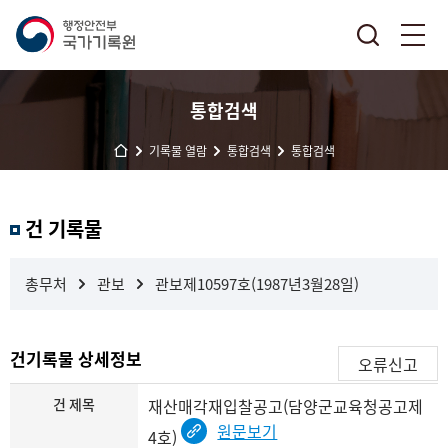
통합검색
기록물 열람
통합검색
통합검색
결
건 기록물
과
내
검
총무처
관보
관보제10597호(1987년3월28일)
색
건기록물 상세정보
오류신고
건 제목
재산매각재입찰공고(담양군교육청공고제
원문보기
4호)