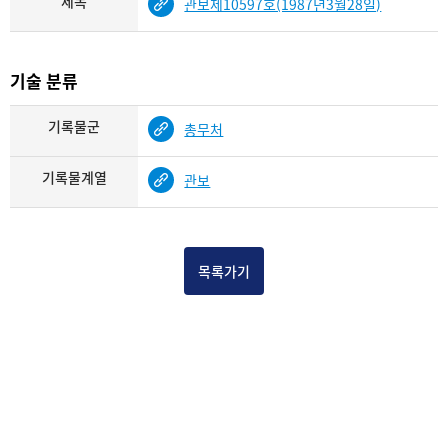
제목
관보제10597호(1987년3월28일)
기술 분류
기록물군
총무처
기록물계열
관보
목록가기