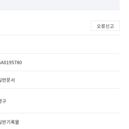
오류신고
BA0195780
일반문서
영구
일반기록물