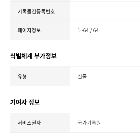
기록물건등록번호
페이지정보
1~64 / 64
식별체계 부가정보
식별체계
유형
실물
부가정보의
유형
실물
표현형태
기여자 정보
시각
정보를
식별체계
서비스권자
국가기록원
제공
기여자
정보를
제공하는