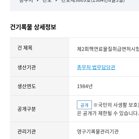
건기록물 상세정보
상세정보
건 제목
제2회핵연료물질취급면허시험
생산기관
총무처 법무담당관
생산연도
1984년
※국민의 사생활 보호를 위해 개인정보, 민감정보 등
공개
공개구분
은 공개가 제한될 수 있습니다.
관리기관
영구기록물관리기관