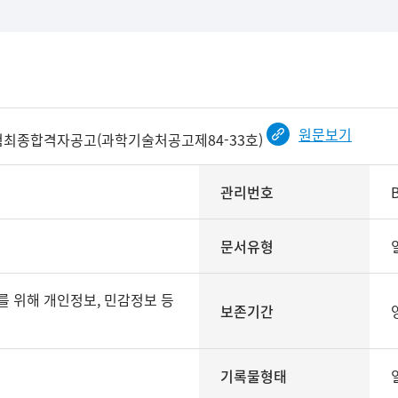
원문보기
최종합격자공고(과학기술처공고제84-33호)
관리번호
문서유형
보존기간
기록물형태