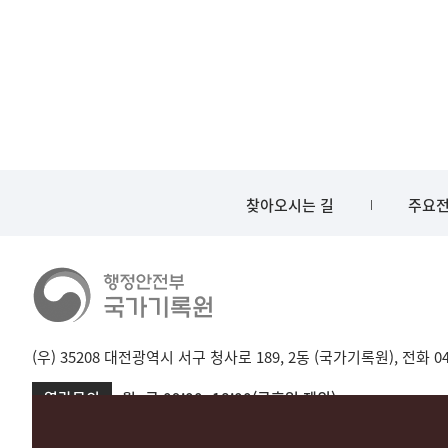
찾아오시는 길
주요전
(우) 35208 대전광역시 서구 청사로 189, 2동 (국가기록원), 전화 042-
열람문의
월~금 09:00~18:00(공휴일 제외)
서울 02-720-2721
성남 031-750-2001,2005
대전 042-481-173