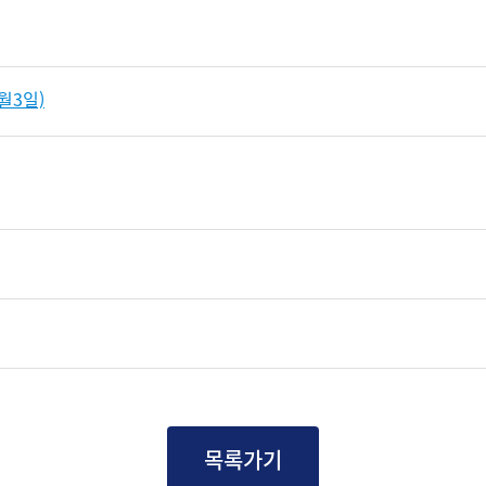
월3일)
목록가기