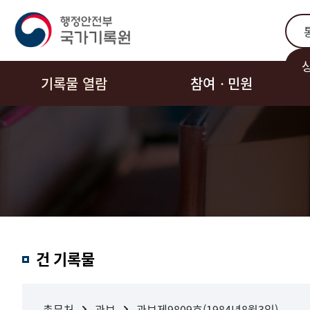
통합
기록물 열람
참여ㆍ민원
결과내
건 기록물
검색
총무처
관보
관보제9809호(1984년8월3일)