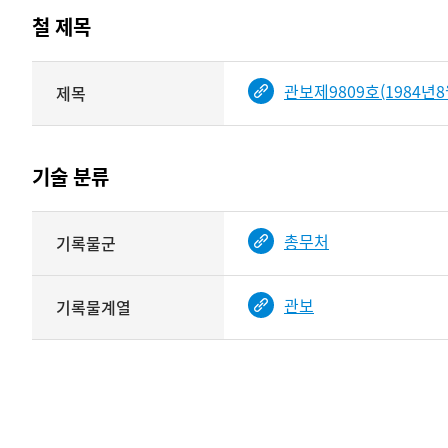
테이블
철 제목
정보에
따라
해당
관보제9809호(1984년8
제목
기여자
기록물
타입과
건의
이름이
철
제공됨
제목를
기술 분류
<
보여주는
표
기술
총무처
기록물군
분류
관련
정보를
관보
기록물계열
보여주는
표