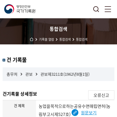
통합검색
기록물 열람
통합검색
통합검색
결
건 기록물
과
내
검
총무처
관보
관보제3211호(1962년8월1일)
색
건기록물 상세정보
오류신고
건 제목
농업을목적으로하는공유수면매립면허(농
원문보기
림부고시제527호)