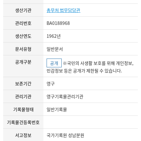
생산기관
총무처 법무담당관
관리번호
BA0188968
생산연도
1962년
문서유형
일반문서
공개구분
공개
※국민의 사생활 보호를 위해 개인정보,
민감정보 등은 공개가 제한될 수 있습니다.
보존기간
영구
관리기관
영구기록물관리기관
기록물형태
일반기록물
기록물건등록번호
서고정보
국가기록원 성남분원