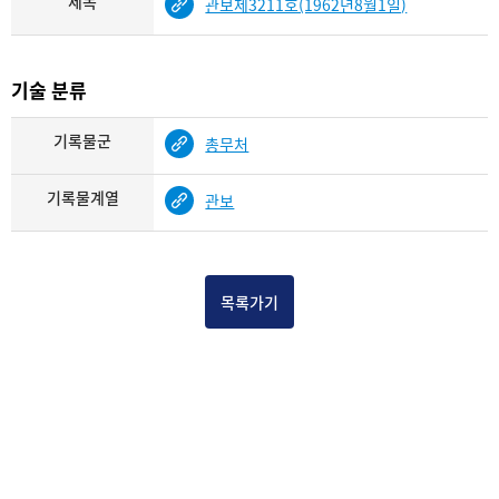
제목
관보제3211호(1962년8월1일)
기술 분류
기록물군
총무처
기록물계열
관보
목록가기