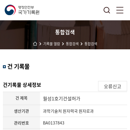
통합검색
기록물 열람
통합검색
통합검색
결
건 기록물
과
내
검
건기록물 상세정보
오류신고
색
건 제목
월성1호기건설허가
생산기관
과학기술처 원자력국 원자로과
관리번호
BA0137843