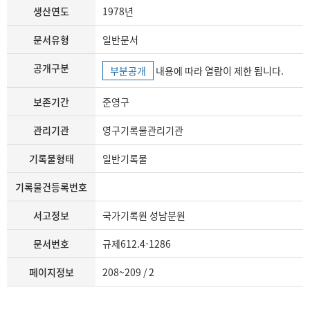
생산연도
1978년
문서유형
일반문서
공개구분
부분공개
내용에 따라 열람이 제한 됩니다.
보존기간
준영구
관리기관
영구기록물관리기관
기록물형태
일반기록물
기록물건등록번호
서고정보
국가기록원 성남분원
문서번호
규제612.4-1286
페이지정보
208~209 / 2