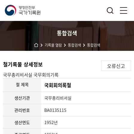
통합검색
기록물 열람
통합검색
통합검색
철기록물 상세정보
오류신고
국무총리비서실
국무회의기록
철 제목
국회회의록철
생산기관
국무총리비서실
관리번호
BA0135115
생산연도
1952년