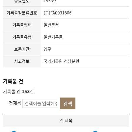
종료연도
1953년
기록물철분류번호
(구)FA0031806
기록물형태
일반문서
기록물유형
일반기록물
보존기간
영구
서고정보
국가기록원 성남분원
기록물 건
기록물 건
153
건
건제목
기
건 제목
록
물