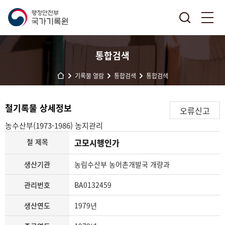
통합검색
기록물 열람
통합검색
통합검색
철기록물 상세정보
오류신고
농수산부(1973-1986)
농지관리
철 제목
고모시행인가
생산기관
농림수산부 농어촌개발국 개량과
관리번호
BA0132459
생산연도
1979년