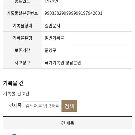
종료연도
1979년
기록물철분류번호
990338299999999197942001
기록물형태
일반문서
기록물유형
일반기록물
보존기간
준영구
서고정보
국가기록원 성남분원
기록물 건
기록물 건
2
건
건제목
기
건 제목
록
물