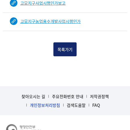
고모지구사업시행인가보고
건
목
록
고모지구농업용수개발사업시행인가
-
건-
열
번
호,
목록가기
건
제
목
을
보
여
주
찾아오시는 길
주요전화번호 안내
저작권정책
는
개인정보처리방침
검색도움말
FAQ
표
입
니
다.