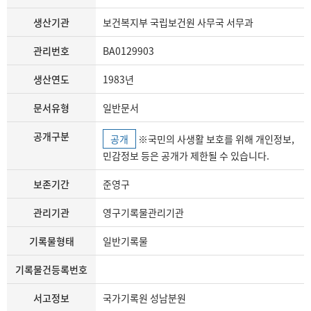
생산기관
보건복지부 국립보건원 사무국 서무과
관리번호
BA0129903
생산연도
1983년
문서유형
일반문서
공개구분
공개
※국민의 사생활 보호를 위해 개인정보,
민감정보 등은 공개가 제한될 수 있습니다.
보존기간
준영구
관리기관
영구기록물관리기관
기록물형태
일반기록물
기록물건등록번호
서고정보
국가기록원 성남분원