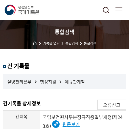
통합검색
기록물 열람
통합검색
통합검색
결
건 기록물
과
내
검
질병관리본부
행정지원
예규관계철
색
건기록물 상세정보
오류신고
건 제목
국립보건원사무분장규칙중일부개정(제24
원문보기
3호)