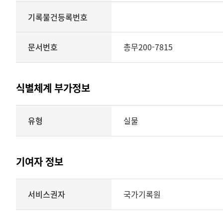
기록물건등록번호
문서번호
총무200-7815
식별체계 부가정보
식별체계
유형
실물
부가정보의
유형
실물
표현형태
기여자 정보
시각
정보를
식별체계
서비스권자
국가기록원
제공
기여자
정보를
제공하는