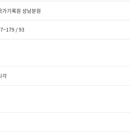
국가기록원 성남분원
7~179 / 93
시각