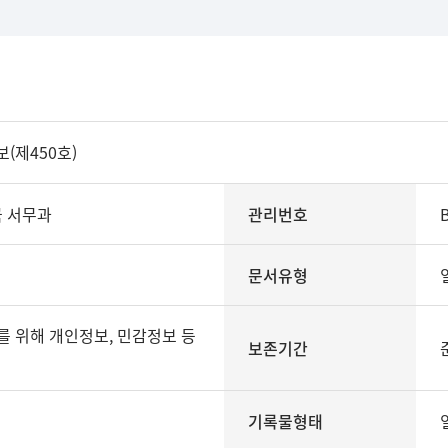
제450호)
 서무과
관리번호
문서유형
보존기간
기록물형태