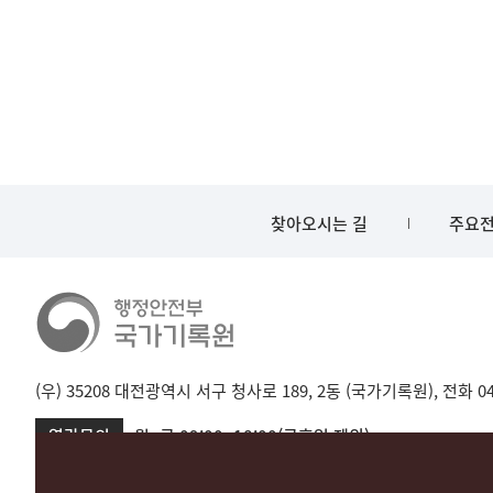
찾아오시는 길
주요전
(우) 35208 대전광역시 서구 청사로 189, 2동 (국가기록원), 전화 042-
열람문의
월~금 09:00~18:00(공휴일 제외)
서울 02-720-2721
성남 031-750-2001,2005
대전 042-481-173