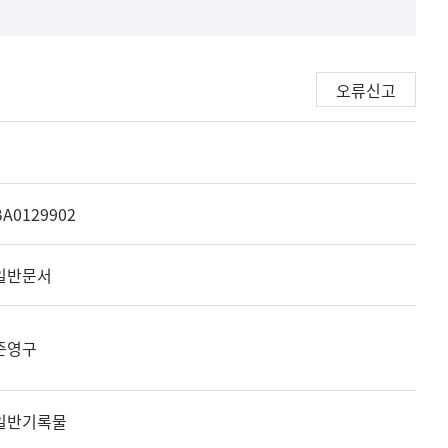
오류신고
BA0129902
일반문서
준영구
일반기록물