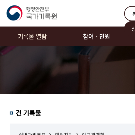
통합
기록물 열람
참여ㆍ민원
결과내
건 기록물
검색
질병관리본부
행정지원
예규관계철