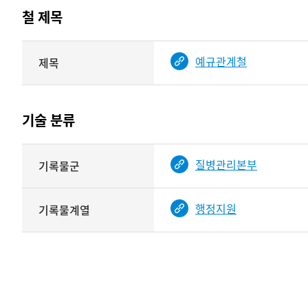
테이블
철 제목
정보에
따라
해당
예규관계철
제목
기여자
기록물
타입과
건의
이름이
철
제공됨
제목를
기술 분류
<
보여주는
표
기술
질병관리본부
기록물군
분류
관련
정보를
행정지원
기록물계열
보여주는
표