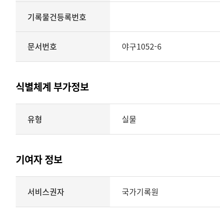
기록물건등록번호
문서번호
야구1052-6
식별체계 부가정보
식별체계
유형
실물
부가정보의
유형
실물
표현형태
기여자 정보
시각
정보를
식별체계
서비스권자
국가기록원
제공
기여자
정보를
제공하는