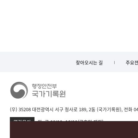
찾아오시는 길
주요전
(우) 35208 대전광역시 서구 청사로 189, 2동 (국가기록원), 전화 042-
열람문의
월~금 09:00~18:00(공휴일 제외)
서울 02-720-2721
성남 031-750-2001,2005
대전 042-481-173