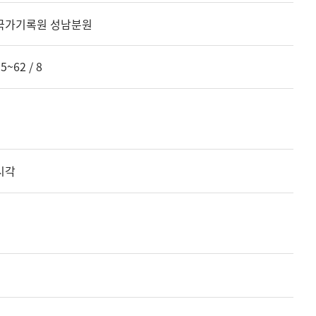
국가기록원 성남분원
5~62 / 8
시각