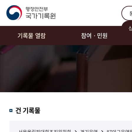
통합
기록물 열람
참여ㆍ민원
결과내
건 기록물
검색
서울올림픽대회조직위원회
경기운영
87야구운영