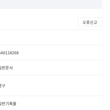
오류신고
BA0118268
일반문서
영구
일반기록물