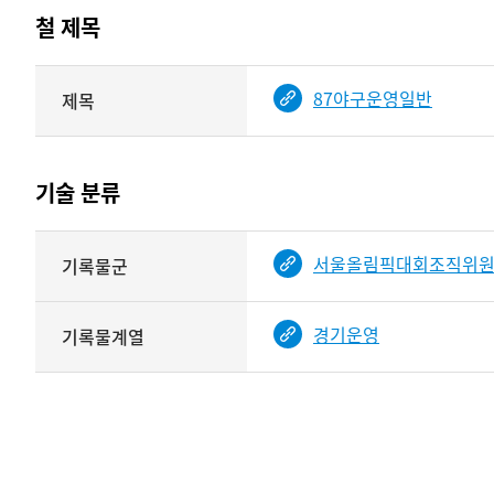
테이블
철 제목
정보에
따라
해당
87야구운영일반
제목
기여자
기록물
타입과
건의
이름이
철
제공됨
제목를
기술 분류
<
보여주는
표
기술
서울올림픽대회조직위
기록물군
분류
관련
정보를
경기운영
기록물계열
보여주는
표