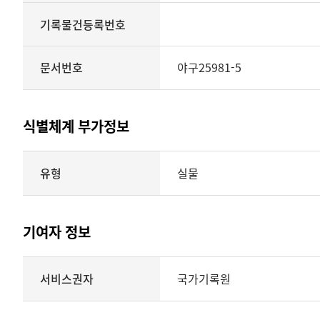
기록물건등록번호
문서번호
야구25981-5
식별체계 부가정보
식별체계
유형
실물
부가정보의
유형
실물
표현형태
기여자 정보
시각
정보를
식별체계
서비스권자
국가기록원
제공
기여자
정보를
제공하는