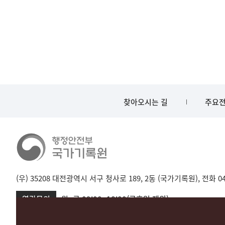
찾아오시는 길
주요전
(우) 35208 대전광역시 서구 청사로 189, 2동 (국가기록원), 전화 042-
열람문의
월~금 09:00~18:00(공휴일 제외)
서울 02-720-2721
성남 031-750-2001,2005
대전 042-481-173