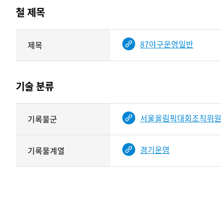
테이블
철 제목
정보에
따라
해당
87야구운영일반
제목
기여자
기록물
타입과
건의
이름이
철
제공됨
제목를
기술 분류
<
보여주는
표
기술
서울올림픽대회조직위
기록물군
분류
관련
정보를
경기운영
기록물계열
보여주는
표