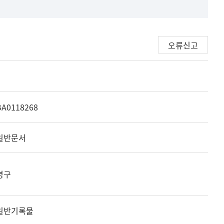
오류신고
BA0118268
일반문서
영구
일반기록물