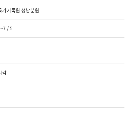
국가기록원 성남분원
~7 / 5
시각