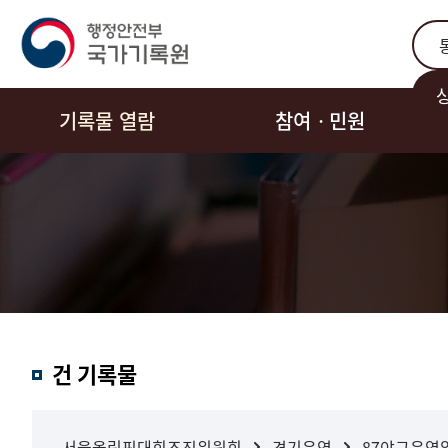
통합
기록물 열람
참여ㆍ민원
결과내
건 기록물
검색
서울올림픽대회조직위원회
경기운영
87야구운영