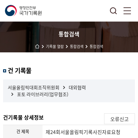
통합검색
기록물 열람
통합검색
통합검색
결
건 기록물
과
내
검
서울올림픽대회조직위원회
대외협력
색
포토 라이브러리(업무협조)
건기록물 상세정보
오류신고
건 제목
제24회서울올림픽기록사진자료요청