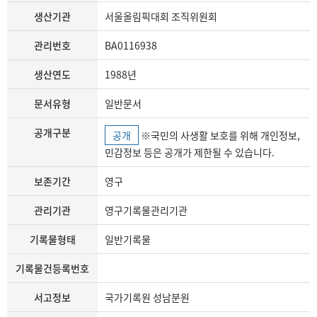
생산기관
서울올림픽대회 조직위원회
관리번호
BA0116938
생산연도
1988년
문서유형
일반문서
공개구분
공개
※국민의 사생활 보호를 위해 개인정보,
민감정보 등은 공개가 제한될 수 있습니다.
보존기간
영구
관리기관
영구기록물관리기관
기록물형태
일반기록물
기록물건등록번호
서고정보
국가기록원 성남분원