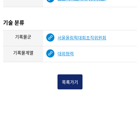
기술 분류
기록물군
서울올림픽대회조직위원회
기록물계열
대외협력
목록가기