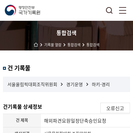
통합검색
기록물 열람
통합검색
통합검색
결
건 기록물
과
내
검
서울올림픽대회조직위원회
경기운영
하키-경리
색
건기록물 상세정보
오류신고
건 제목
해외파견요원일정단축승인요청