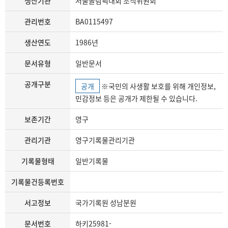
생산기관
서울올림픽대회 조직위원회
관리번호
BA0115497
생산연도
1986년
문서유형
일반문서
공개구분
공개
※국민의 사생활 보호를 위해 개인정보,
민감정보 등은 공개가 제한될 수 있습니다.
보존기간
영구
관리기관
영구기록물관리기관
기록물형태
일반기록물
기록물건등록번호
서고정보
국가기록원 성남분원
문서번호
하키25981-