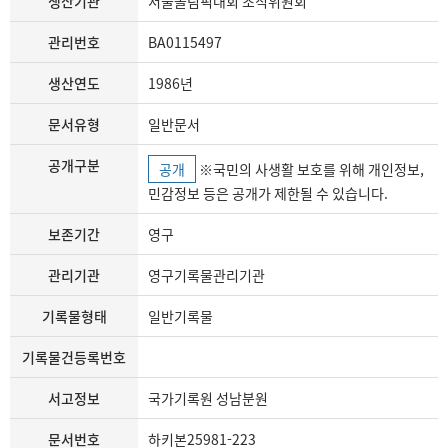
생산기관
서울올림픽대회 조직위원회
관리번호
BA0115497
생산연도
1986년
문서유형
일반문서
공개구분
공개
※국민의 사생활 보호를 위해 개인정보,
민감정보 등은 공개가 제한될 수 있습니다.
보존기간
영구
관리기관
영구기록물관리기관
기록물형태
일반기록물
기록물건등록번호
서고정보
국가기록원 성남분원
문서번호
하키본25981-223