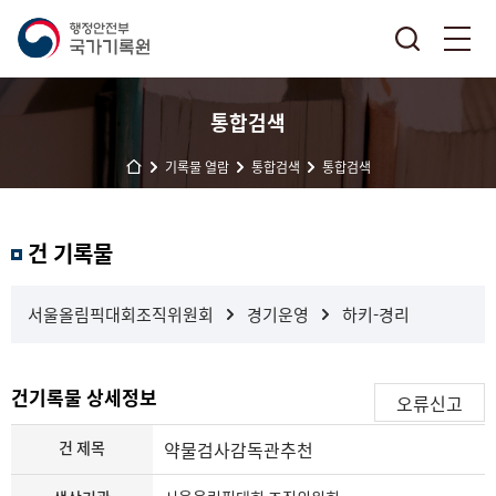
통합검색
기록물 열람
통합검색
통합검색
결
건 기록물
과
내
검
서울올림픽대회조직위원회
경기운영
하키-경리
색
건기록물 상세정보
오류신고
건 제목
약물검사감독관추천