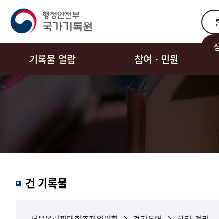
통합
기록물 열람
참여ㆍ민원
결과내
건 기록물
검색
서울올림픽대회조직위원회
경기운영
하키-경리