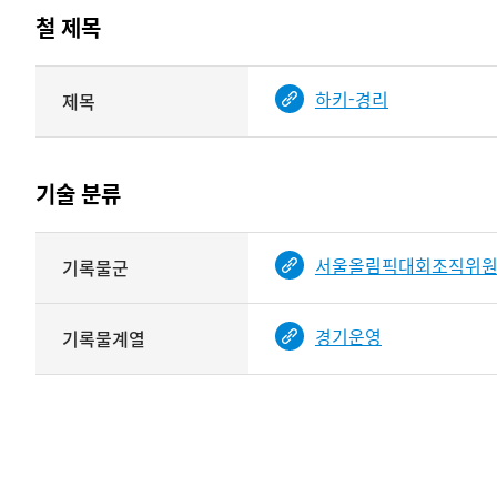
테이블
철 제목
정보에
따라
해당
하키-경리
제목
기여자
기록물
타입과
건의
이름이
철
제공됨
제목를
기술 분류
<
보여주는
표
기술
서울올림픽대회조직위
기록물군
분류
관련
정보를
경기운영
기록물계열
보여주는
표