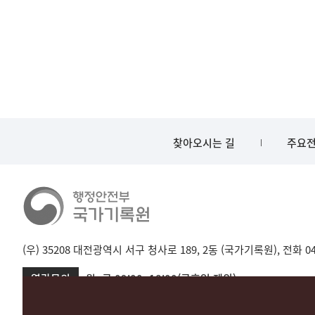
찾아오시는 길
주요전
(우) 35208 대전광역시 서구 청사로 189, 2동 (국가기록원), 전화 042-
열람문의
월~금 09:00~18:00(공휴일 제외)
서울 02-720-2721
성남 031-750-2001,2005
대전 042-481-173