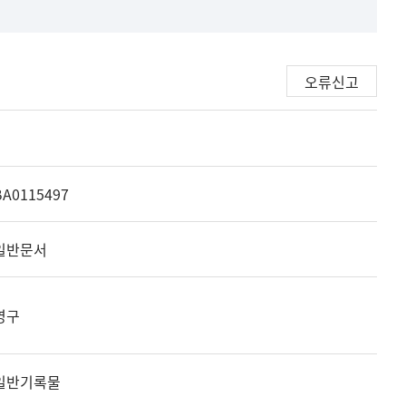
오류신고
BA0115497
일반문서
영구
일반기록물