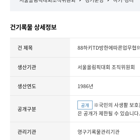
건기록물 상세정보
상세정보
건 제목
88하키TD방한에따른업무협
생산기관
서울올림픽대회 조직위원회
생산연도
1986년
※국민의 사생활 보호를 위해 개인정보, 민감정보 등
공개
공개구분
은 공개가 제한될 수 있습니다.
관리기관
영구기록물관리기관