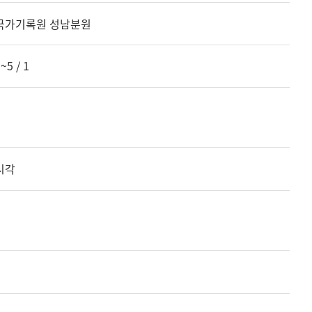
국가기록원 성남분원
~5 / 1
시각