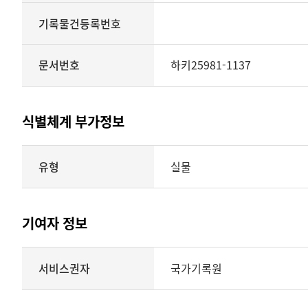
기록물건등록번호
문서번호
하키25981-1137
식별체계 부가정보
식별체계
유형
실물
부가정보의
유형
실물
표현형태
기여자 정보
시각
정보를
식별체계
서비스권자
국가기록원
제공
기여자
정보를
제공하는