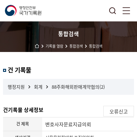
통합검색
기록물 열람
통합검색
통합검색
결
건 기록물
과
내
검
행정지원
회계
88주화해외판매계약협의(2)
색
건기록물 상세정보
오류신고
건 제목
변호사자문료지급의뢰