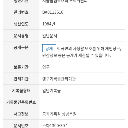
생산기관
서울올림픽대회 조직위원회
관리번호
BA0113616
생산연도
1984년
문서유형
일반문서
공개구분
공개
※국민의 사생활 보호를 위해 개인정보,
민감정보 등은 공개가 제한될 수 있습니다.
보존기간
영구
관리기관
영구기록물관리기관
기록물형태
일반기록물
기록물건등록번호
서고정보
국가기록원 성남분원
문서번호
주화1300-307