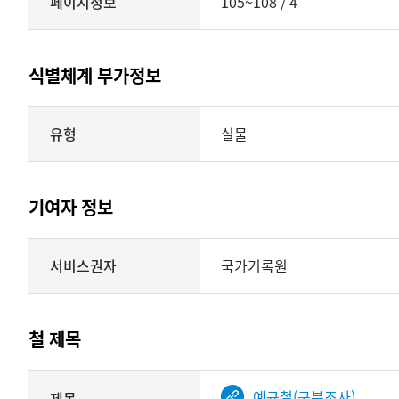
페이지정보
105~108 / 4
식별체계 부가정보
식별체계
유형
실물
부가정보의
유형
실물
표현형태
기여자 정보
시각
정보를
식별체계
서비스권자
국가기록원
제공
기여자
정보를
제공하는
테이블
철 제목
정보에
따라
해당
예규철(구분조사)
제목