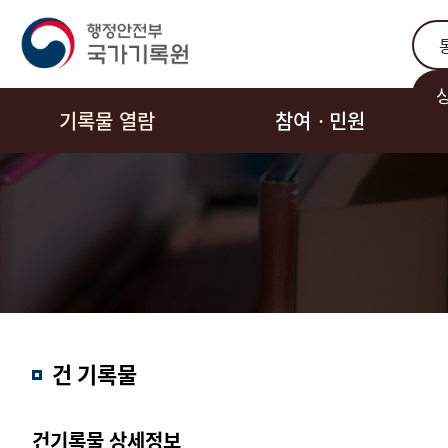
통합
기록물 열람
참여ㆍ민원
결과내
건 기록물
검색
건기록물 상세정보