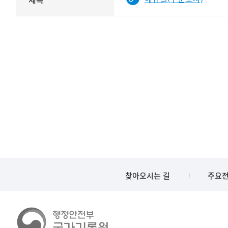
기여자
기록물
타입과
건의
이름이
철
제공됨
제목를
<
보여주는
표
찾아오시는 길
주요전