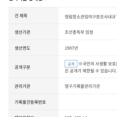
상세정보
건 제목
영림창소관임야구분조사내규
생산기관
조선총독부 임정
생산연도
1907년
※국민의 사생활 보호를 위해 개인정보, 민감정보 등
공개
공개구분
은 공개가 제한될 수 있습니다.
관리기관
영구기록물관리기관
기록물건등록번호