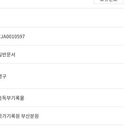
CJA0010597
일반문서
영구
총독부기록물
국가기록원 부산분원