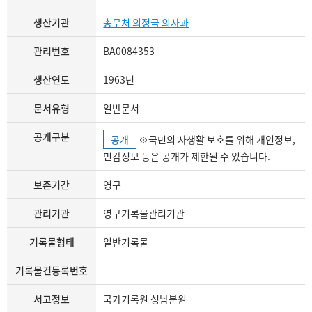
생산기관
총무처 의정국 의사과
관리번호
BA0084353
생산연도
1963년
문서유형
일반문서
공개구분
공개
※국민의 사생활 보호를 위해 개인정보,
민감정보 등은 공개가 제한될 수 있습니다.
보존기간
영구
관리기관
영구기록물관리기관
기록물형태
일반기록물
기록물건등록번호
서고정보
국가기록원 성남분원