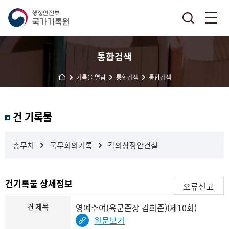
통합검색
기록물 열람
통합검색
통합검색
결
건 기록물
과
내
검
총무처
국무회의기록
각의상정안건철
색
건기록물 상세정보
오류신고
건 제목
영예수여(육군준장 김희준)(제10회)
원문보기