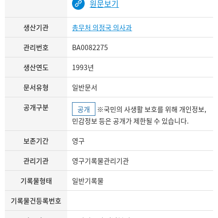
원문보기
생산기관
총무처 의정국 의사과
관리번호
BA0082275
생산연도
1993년
문서유형
일반문서
공개구분
공개
※국민의 사생활 보호를 위해 개인정보,
민감정보 등은 공개가 제한될 수 있습니다.
보존기간
영구
관리기관
영구기록물관리기관
기록물형태
일반기록물
기록물건등록번호