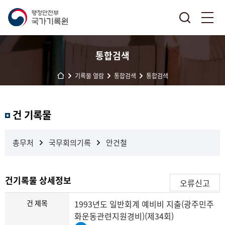
통합검색
기록물 열람
통합검색
통합검색
결
건 기록물
과
내
검
총무처
국무회의기록
안건철
색
건기록물 상세정보
오류신고
건 제목
1993년도 일반회계 예비비 지출(광주민주
화운동관련지원경비)(제34회)