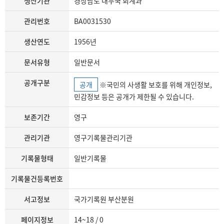
생산기관
경상남도 내무국 회계과
관리번호
BA0031530
생산연도
1956년
문서유형
일반문서
공개구분
공개
※국민의 사생활 보호를 위해 개인정보,
민감정보 등은 공개가 제한될 수 있습니다.
보존기간
영구
관리기관
영구기록물관리기관
기록물형태
일반기록물
기록물건등록번호
서고정보
국가기록원 부산분원
페이지정보
14~18 / 0