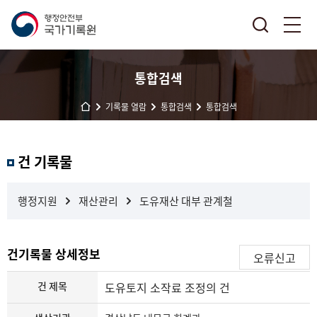
통합검색
기록물 열람
통합검색
통합검색
결
건 기록물
과
내
검
행정지원
재산관리
도유재산 대부 관계철
색
건기록물 상세정보
오류신고
건 제목
도유토지 소작료 조정의 건