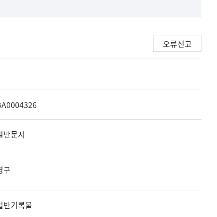
오류신고
BA0004326
일반문서
영구
일반기록물