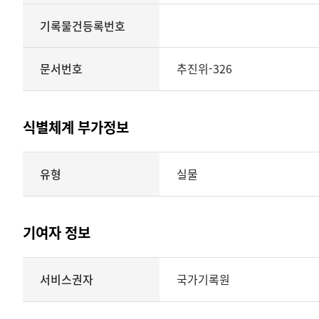
기록물건등록번호
문서번호
추진위-326
식별체계 부가정보
식별체계
유형
실물
부가정보의
유형
실물
표현형태
기여자 정보
시각
정보를
식별체계
서비스권자
국가기록원
제공
기여자
정보를
제공하는