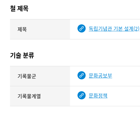
테이블
철 제목
정보에
따라
해당
독립기념관 기본 설계(2)
제목
기여자
기록물
타입과
건의
이름이
철
제공됨
제목를
기술 분류
<
보여주는
표
기술
문화공보부
기록물군
분류
관련
정보를
문화정책
기록물계열
보여주는
표