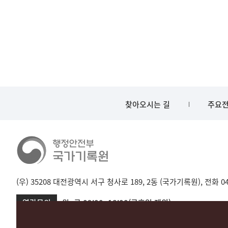
찾아오시는 길
주요전
(우) 35208 대전광역시 서구 청사로 189, 2동 (국가기록원), 전화 042-
열람문의
월~금 09:00~18:00(공휴일 제외)
서울 02-720-2721
성남 031-750-2001,2005
대전 042-481-173