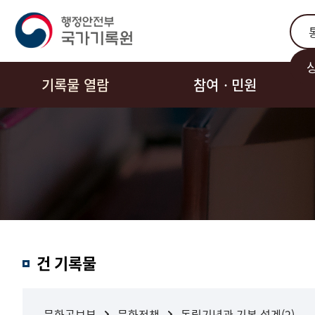
통합
기록물 열람
참여ㆍ민원
결과내
건 기록물
검색
문화공보부
문화정책
독립기념관 기본 설계(2)