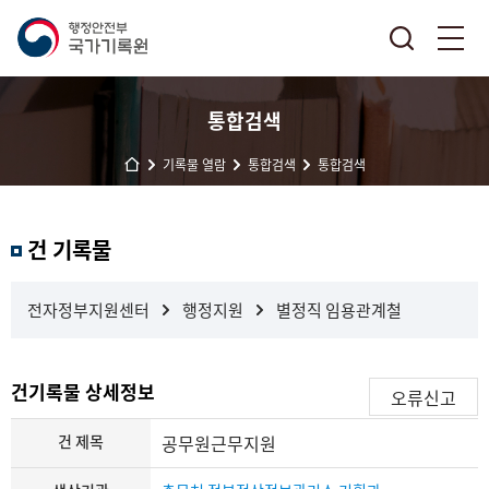
통합검색
기록물 열람
통합검색
통합검색
결
건 기록물
과
내
검
전자정부지원센터
행정지원
별정직 임용관계철
색
건기록물 상세정보
오류신고
건 제목
공무원근무지원