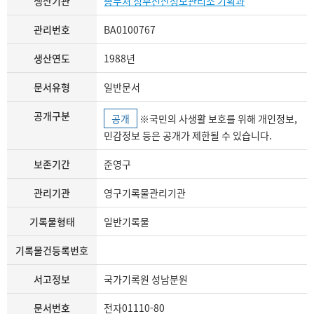
생산기관
총무처 정부전산정보관리소 기획과
관리번호
BA0100767
생산연도
1988년
문서유형
일반문서
공개구분
공개
※국민의 사생활 보호를 위해 개인정보,
민감정보 등은 공개가 제한될 수 있습니다.
보존기간
준영구
관리기관
영구기록물관리기관
기록물형태
일반기록물
기록물건등록번호
서고정보
국가기록원 성남분원
문서번호
전자01110-80