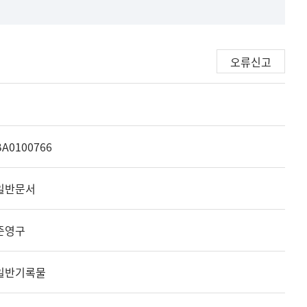
오류신고
BA0100766
일반문서
준영구
일반기록물