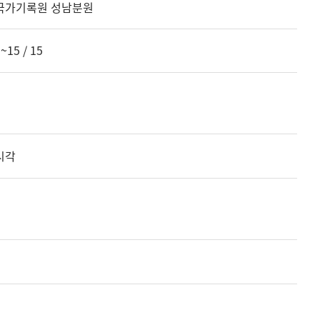
국가기록원 성남분원
~15 / 15
시각