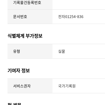
기록물건등록번호
문서번호
전자01254-836
식별체계 부가정보
식별체계
유형
실물
부가정보의
유형
실물
표현형태
기여자 정보
시각
정보를
식별체계
서비스권자
국가기록원
제공
기여자
정보를
제공하는
테이블