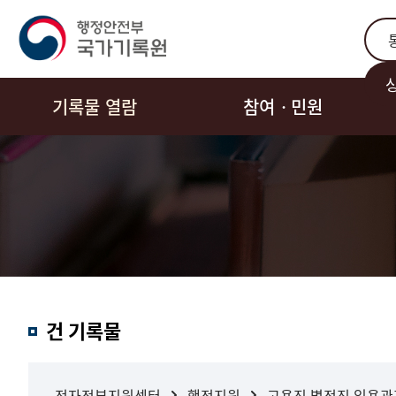
통합
기록물 열람
참여ㆍ민원
결과내
건 기록물
검색
전자정부지원센터
행정지원
고용직,별정직 임용