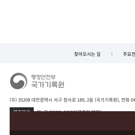
찾아오시는 길
주요전
(우) 35208 대전광역시 서구 청사로 189, 2동 (국가기록원), 전화 042-
열람문의
월~금 09:00~18:00(공휴일 제외)
서울 02-720-2721
성남 031-750-2001,2005
대전 042-481-173
Copyright 2022. National Archives of Korea all rights reserved.