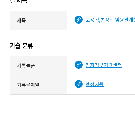
철 제목
정보에
따라
해당
고용직,별정직 임용관계
제목
기여자
기록물
타입과
건의
이름이
철
제공됨
제목를
기술 분류
<
보여주는
표
기술
전자정부지원센터
기록물군
분류
관련
정보를
행정지원
기록물계열
보여주는
표